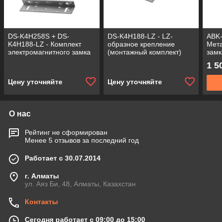
DS-K4H258S + DS-
DS-K4H188-LZ - LZ-
ABK-
K4H188-LZ - Комплект
образное крепление
Мета
электромагнитного замка
(монтажный комплект)
замк
DS-K4H258S и монтажных
для электромагнитного
1 5
уголков DS-K4H188-LZ.
замка DS-K4H250S/D.
Цену уточняйте
Цену уточняйте
О нас
Рейтинг не сформирован
Менее 5 отзывов за последний год
Работает с 30.07.2014
г. Алматы
ул. Аяз Би, 48, Алматы, Казахстан
Контакты
Сегодня работает с 09:00 до 15:00