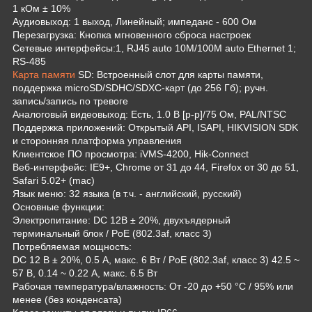
1 кОм ± 10%
Аудиовыход: 1 выход, Линейный; импеданс - 600 Ом
Перезагрузка: Кнопка мгновенного сброса настроек
Сетевые интерфейсы:1, RJ45 auto 10M/100M auto Ethernet 1;
RS-485
Карта памяти
SD: Встроенный слот для карты памяти,
поддержка microSD/SDHC/SDXC-карт (до 256 Гб); ручн.
запись/запись по тревоге
Аналоговый видеовыход: Есть, 1.0 В [p-p]/75 Ом, PAL/NTSC
Поддержка приложений: Открытый API, ISAPI, HIKVISION SDK
и сторонняя платформа управления
Клиентское ПО просмотра: iVMS-4200, Hik-Connect
Веб-интерфейс: IE9+, Chrome от 31 до 44, Firefox от 30 до 51,
Safari 5.02+ (mac)
Язык меню: 32 языка (в т.ч. - английский, русский)
Основные функции:
Электропитание: DC 12В ± 20%, двухъядерный
терминальный блок / PoE (802.3af, класс 3)
Потребляемая мощность:
DC 12 В ± 20%, 0.5 А, макс. 6 Вт / PoE (802.3af, класс 3) 42.5 ~
57 В, 0.14 ~ 0.22 А, макс. 6.5 Вт
Рабочая температура/влажность: От -20 до +50 °C / 95% или
менее (без конденсата)