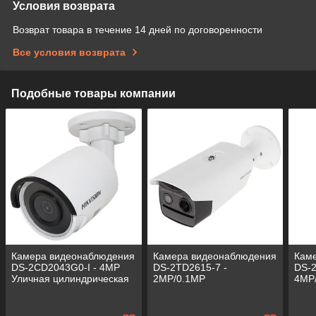
Условия возврата
Возврат товара в течение 14 дней по договоренности
Все условия возврата
Подобные товары компании
Камера видеонаблюдения
Камера видеонаблюдения
Кам
DS-2CD2043G0-I - 4MP
DS-2TD2615-7 -
DS-2
Уличная цилиндрическая
2MP/0.1MP
4MP/
IP- с ИК-подсветкой на
тепловизионная
теп
кронштейне.
цилиндрическая
тепл
(оптический/