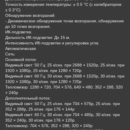
Точность измерения температуры: ± 0.5 °C (с калибратором:
± 0.3°C)
Обнаружение возгораний:
- Динамическое обнаружение точки возгорания, обнаружение
до 10 точек возгорания.
ИК-подсветка:
Дальность ИК-подсветки: До 15 м.
Интенсивность ИК-подсветки и регулировка угла:
Автоматическая
Сеть:
Основной поток:
Видимый свет: 50 Гц: 25 к/сек. при 2688 × 1520р, 25 к/сек. при
1920 × 1080р, 25 к/сек. при 1280 × 720р
Видимый свет: 60 Гц: 30 к/сек. при 2688 × 1520р, 30 к/сек. при
1920 × 1080р, 30 к/сек. при 1280 × 720р
Тепловизор: 1280 × 720, 704 × 576, 640 × 480, 352 × 288, 320
× 240р
Дополнительный поток:
Видимый свет: 50 Гц: 25 к/сек. при 704 × 576р, 25 к/сек. при
352 × 288р, 25 к/сек. при 176 × 144р
Видимый свет: 60 Гц: 30 к/сек. при 704 × 480р, 30 к/сек. при
352 × 240р, 30 к/сек. при 176 × 120р
Тепловизор: 704 × 576, 352 × 288, 320 × 240р