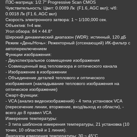
ПЗС-матрица: 1/2.7″ Progressive Scan CMOS
Чувствительность: Цвет: 0.0089 Лк (F1.6, AGC вкл); ч/б:
0.0018 Лк (F1.6, AGC вкл)
Скорость электронного затвора: 1 ~ 1/100,000 сек.
Объектив: f=4 мм.
Угол обзора: 84 × 44.8°
Широкий динамический диапазон (WDR): истинный, 120 дБ
Режим «День/Ночь»: Режекторный (отсекающий) ИК-фильтр с
автопереключением
Функции изображения:
- Двухспектральное совмещение изображения
- Совмещенный вид тепловизора и оптического канала
- Изображение в изображении
- Объединение деталей теплового и оптического
изображения (накладывание теплового изображения на
оптическое изображение)
Смарт-функции:
- VCA (анализ видеоизображений) - 4 типа установок VCA
(пересечение линии, вторжение, вход/выход из области), -
всего до 8 правил VCA
Измерение температуры:
- 3 типа шаблонов измерения температуры, 21 установка (10
точек, 10 областей и 1 линия).
Диапазон измерения температуры: 30 ~ 45°C