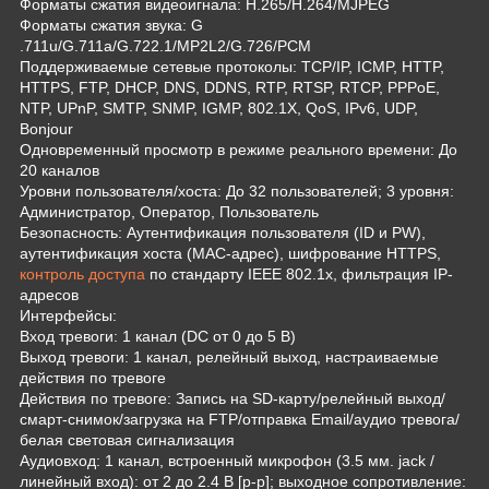
Форматы сжатия видеоигнала: H.265/H.264/MJPEG
Форматы сжатия звука: G
.711u/G.711a/G.722.1/MP2L2/G.726/PCM
Поддерживаемые сетевые протоколы: TCP/IP, ICMP, HTTP,
HTTPS, FTP, DHCP, DNS, DDNS, RTP, RTSP, RTCP, PPPoE,
NTP, UPnP, SMTP, SNMP, IGMP, 802.1X, QoS, IPv6, UDP,
Bonjour
Одновременный просмотр в режиме реального времени: До
20 каналов
Уровни пользователя/хоста: До 32 пользователей; 3 уровня:
Администратор, Оператор, Пользователь
Безопасность: Аутентификация пользователя (ID и PW),
аутентификация хоста (MAC-адрес), шифрование HTTPS,
контроль доступа
по стандарту IEEE 802.1x, фильтрация IP-
адресов
Интерфейсы:
Вход тревоги: 1 канал (DC от 0 до 5 В)
Выход тревоги: 1 канал, релейный выход, настраиваемые
действия по тревоге
Действия по тревоге: Запись на SD-карту/релейный выход/
смарт-снимок/загрузка на FTP/отправка Email/аудио тревога/
белая световая сигнализация
Аудиовход: 1 канал, встроенный микрофон (3.5 мм. jack /
линейный вход): от 2 до 2.4 В [p-p]; выходное сопротивление: