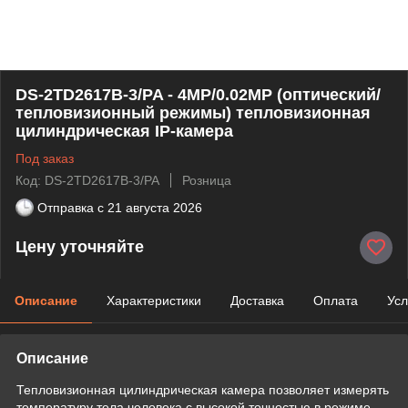
DS-2TD2617B-3/PA - 4MP/0.02MP (оптический/
тепловизионный режимы) тепловизионная
цилиндрическая IP-камера
Под заказ
Код: DS-2TD2617B-3/PA
Розница
Отправка с
21 августа 2026
Цену уточняйте
Описание
Характеристики
Доставка
Оплата
Усл
Описание
Тепловизионная цилиндрическая камера позволяет измерять
температуру тела человека с высокой точностью в режиме