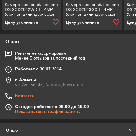
Камера видеонаблюдения
Камера видеонаблюдения
Кам
DS-2CD2042WD-I - 4MP
DS-2CD2043G0-I - 4MP
DS-
Уличная цилиндрическая
Уличная цилиндрическая
Улич
IP- с ИК-подсветкой на
IP- с ИК-подсветкой на
IP- 
Цену уточняйте
Цену уточняйте
Цен
кронштейне.
кронштейне.
крон
О нас
Рейтинг не сформирован
Менее 5 отзывов за последний год
Работает с 30.07.2014
г. Алматы
ул. Аяз Би, 48, Алматы, Казахстан
Контакты
Сегодня работает с 09:00 до 15:00
Показать весь график работы
О нас