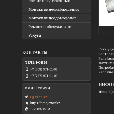
Ротанг искусственный
Монтаж видеонаблюдения
Монтаж видеодомофонов
Ремонт и обслуживание
Услуги
Сила уде
КОНТАКТЫ
Световая
Релейны
Датчик 
Потребле
+7 (708) 971-01-03
Рабочие у
+7 (727) 971-01-03
ИНФОР
Цена:
Це
1@exon.kz
https://t.me/exonkz
+77089710103