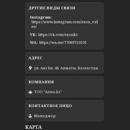
ДРУГИЕ ВИДЫ СВЯЗИ
Instagram
https://www.instagram.com/exon_vid
eo/
VK
https://vk.com/exonkz
WA
https://wa.me/77089710103
ул. Аяз Би, 48, Алматы, Казахстан
ТОО "Armo.kz"
Менеджер
КАРТА