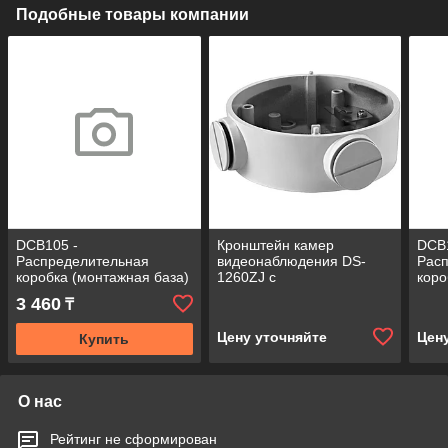
Подобные товары компании
DCB105 -
Кронштейн камер
DCB
Распределительная
видеонаблюдения DS-
Рас
коробка (монтажная база)
1260ZJ с
коро
для цилиндрических
распределительной
для 
3 460
₸
камер ссерий: DS-Txx0 /
коробкой (монтажная
каме
DS-Txx2 /
база) для цилиндрических
DS-I
Цену уточняйте
Цен
Купить
О нас
Рейтинг не сформирован