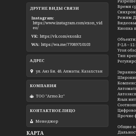
Разрешен
Время сра
ДРУГИЕ ВИДЫ СВЯЗИ
Синхрон
Режим Д
Instagram
Видеовых
https://www.instagram.com/exon_vid
eo/
Кнопка п
VK
https://vk.com/exonkz
Объекти
WA
https://wa.me/77089710103
f=2.8 ~ 1
Угол обзо
Тип креп
Регулиро
ул. Аяз Би, 48, Алматы, Казахстан
Экранно
Широкий
Компенса
Автомати
Автоэкс
ТОО "Armo.kz"
Язык ин
Соотнош
Цифрово
Прочие ф
Менеджер
Общие п
Дальност
КАРТА