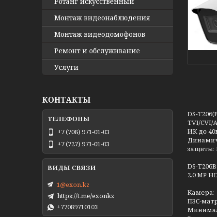
Ротанг искусственный
Монтаж видеонаблюдения
Монтаж видеодомофонов
Ремонт и обслуживание
Услуги
КОНТАКТЫ
DS-T206(
TVI/CVI/
ИК до 40
+7 (708) 971-01-03
Динамиче
+7 (727) 971-01-03
защиты: I
DS-T206B
2.0 MP HD
1@exon.kz
Камера:
https://t.me/exonkz
ПЗС-матри
+77089710103
Минималь