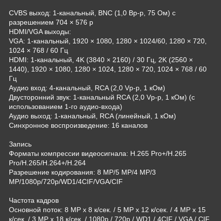
CVBS выход: 1-канальный, BNC (1,0 Вр-р, 75 Ом) с
разрешением 704 × 576 р
HDMI/VGA выходы:
VGA: 1-канальный, 1920 × 1080, 1280 × 1024/60, 1280 × 720,
1024 × 768 / 60 Гц
HDMI: 1-канальный, 4K (3840 × 2160) / 30 Гц, 2K (2560 ×
1440), 1920 × 1080, 1280 × 1024, 1280 × 720, 1024 × 768 / 60
Гц
Аудио вход: 4-канальный, RCA (2,0 Vp-p, 1 кОм)
Двусторонний звук: 1-канальный RCA (2,0 Vp-p, 1 кОм) (с
использованием 1-го аудио-входа)
Аудио выход: 1-канальный, RCA (линейный, 1 кОм)
Синхронное воспроизведение: 16 каналов
Запись
Форматы компрессии видеосигнала: H.265 Pro+/H.265
Pro/H.265/H.264+/H.264
Разрешение кодирования: 8 MP/5 MP/4 MP/3
MP/1080p/720p/WD1/4CIF/VGA/CIF
Частота кадров
Основной поток: 8 MP х 8 к/сек. / 5 MP х 12 к/сек. / 4 MP х 15
к/сек. / 3 MP х 18 к/сек. / 1080p / 720p / WD1 / 4CIF / VGA / CIF