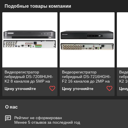
Подобные товары компании
Видеорегистратор
Видеорегистратор
Виде
гибридный DS-7208HUHI-
гибридный DS-7216HGHI-
гиб
K2 8 каналов до 5MP на
F2 16 каналов до 2MP на
K2 1
канал, с 2 SATA-
канал, с 2-мя SATA-
кана
Цену уточняйте
Цену уточняйте
Цен
интерфейсами
интерфейсами
инт
О нас
Рейтинг не сформирован
Менее 5 отзывов за последний год