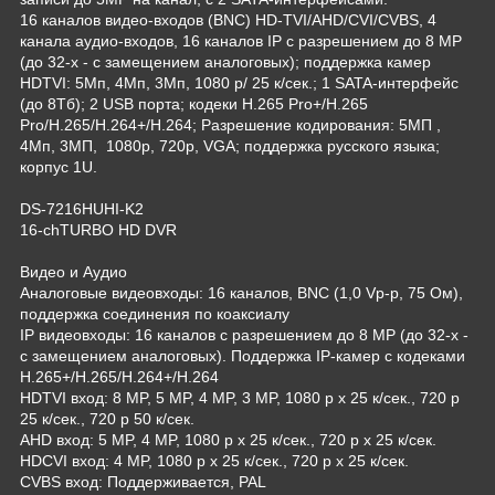
16 каналов видео-входов (BNC) HD-TVI/AHD/CVI/CVBS, 4
канала аудио-входов, 16 каналов IP с разрешением до 8 MP
(до 32-х - с замещением аналоговых); поддержка камер
HDTVI: 5Мп, 4Мп, 3Мп, 1080 p/ 25 к/сек.; 1 SATA-интерфейс
(до 8Тб); 2 USB порта; кодеки H.265 Pro+/H.265
Pro/H.265/H.264+/H.264; Разрешение кодирования: 5МП ,
4Мп, 3МП, 1080р, 720р, VGA; поддержка русского языка;
корпус 1U.
DS-7216HUHI-K2
16-chTURBO HD DVR
Видео и Аудио
Аналоговые видеовходы: 16 каналов, BNC (1,0 Vр-р, 75 Ом),
поддержка соединения по коаксиалу
IP видеовходы: 16 каналов с разрешением до 8 MP (до 32-х -
с замещением аналоговых). Поддержка IP-камер с кодеками
H.265+/H.265/H.264+/H.264
HDTVI вход: 8 MP, 5 MP, 4 MP, 3 MP, 1080 p х 25 к/сек., 720 p
25 к/сек., 720 p 50 к/сек.
AHD вход: 5 MP, 4 MP, 1080 p х 25 к/сек., 720 p х 25 к/сек.
HDCVI вход: 4 MP, 1080 p х 25 к/сек., 720 p х 25 к/сек.
CVBS вход: Поддерживается, PAL