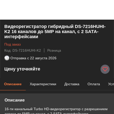
Видеорегистратор гибридный DS-7216HUHI-
K2 16 каналов до 5MP на канал, с 2 SATA-
интерфейсами
Под заказ
Код: DS-7216HUHI-K2
Розница
Отправка с
22 августа 2026
Цену уточняйте
Описание
Характеристики
Доставка
Оплата
Усл
Описание
16-ти канальный Turbo HD-видеорегистратор с разрешением
записи до 5MP на канал, с 2 SATA-интерфейсами.