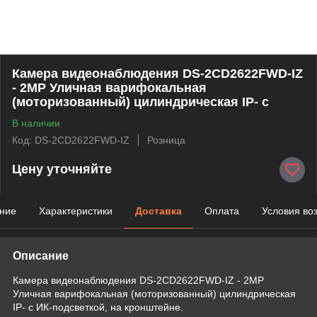
Камера видеонаблюдения DS-2CD2622FWD-IZ
- 2MP Уличная варифокальная
(моторизованный) цилиндрическая IP- с
В наличии
Код: DS-2CD2622FWD-IZ
Розница
Цену уточняйте
ние
Характеристики
Доставка
Оплата
Условия во
Описание
Камера видеонаблюдения DS-2CD2622FWD-IZ - 2MP
Уличная варифокальная (моторизованный) цилиндрическая
IP- с ИК-подсветкой, на кронштейне.