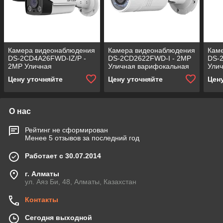
Камера видеонаблюдения
Камера видеонаблюдения
Кам
DS-2CD4A26FWD-IZ/P -
DS-2CD2622FWD-I - 2MP
DS-
2MP Уличная
Уличная варифокальная
Ули
варифокальная
цилиндрическая IP- с ИК-
цили
Цену уточняйте
Цену уточняйте
Цен
(моторизованный)
подсветкой, на
подс
цилиндрическая
О нас
Рейтинг не сформирован
Менее 5 отзывов за последний год
Работает с 30.07.2014
г. Алматы
ул. Аяз Би, 48, Алматы, Казахстан
Контакты
Сегодня выходной