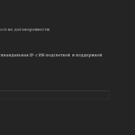
дней
по договоренности
тивандальная IP- с ИК-подсветкой и поддержкой