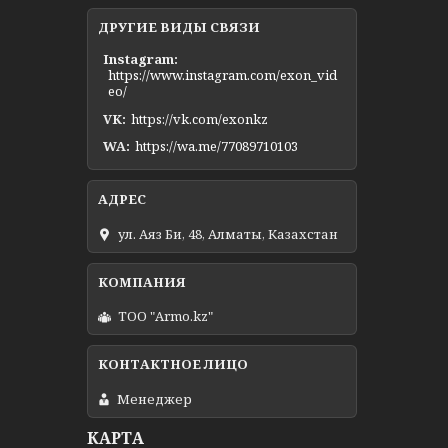
ДРУГИЕ ВИДЫ СВЯЗИ
Instagram
https://www.instagram.com/exon_vid
eo/
VK
https://vk.com/exonkz
WA
https://wa.me/77089710103
ул. Аяз Би, 48, Алматы, Казахстан
ТОО "Armo.kz"
Менеджер
КАРТА