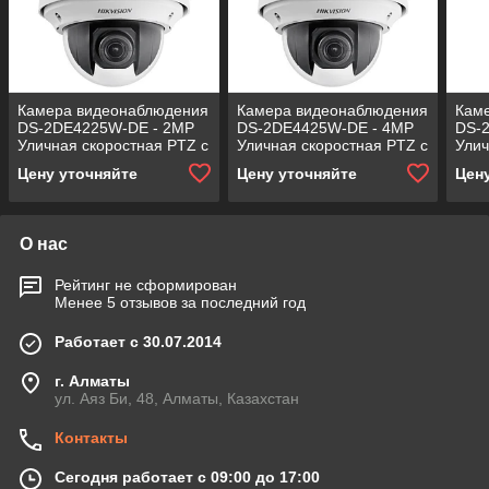
Камера видеонаблюдения
Камера видеонаблюдения
Кам
DS-2DE4225W-DE - 2MP
DS-2DE4425W-DE - 4MP
DS-
Уличная скоростная PTZ с
Уличная скоростная PTZ с
Улич
25-х кратным оптическим
25-х кратным оптическим
25-х
Цену уточняйте
Цену уточняйте
Цен
зуммом.
зуммом.
зум
О нас
Рейтинг не сформирован
Менее 5 отзывов за последний год
Работает с 30.07.2014
г. Алматы
ул. Аяз Би, 48, Алматы, Казахстан
Контакты
Сегодня работает с 09:00 до 17:00