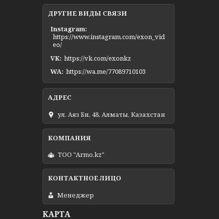
ДРУГИЕ ВИДЫ СВЯЗИ
Instagram
https://www.instagram.com/exon_vid
eo/
VK
https://vk.com/exonkz
WA
https://wa.me/77089710103
ул. Аяз Би, 48, Алматы, Казахстан
ТОО "Armo.kz"
Менеджер
КАРТА