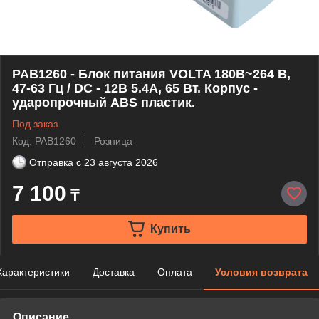
PAB1260 - Блок питания VOLTA 180В~264 В,
47-63 Гц / DC - 12В 5.4A, 65 Вт. Корпус -
ударопрочный ABS пластик.
Под заказ
Код: PAB1260
Розница
Отправка с
23 августа 2026
7 100
₸
Купить
Характеристики
Доставка
Оплата
Условия возврата
Описание