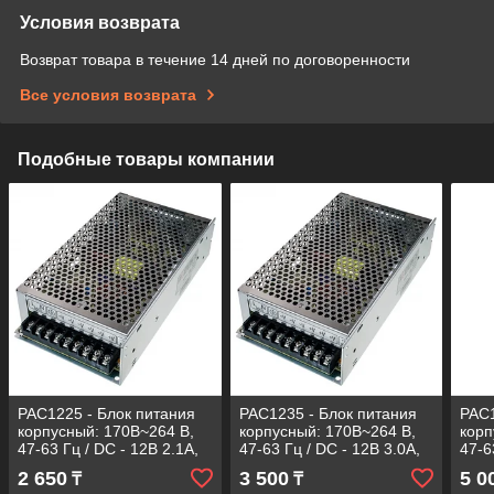
Условия возврата
Возврат товара в течение 14 дней по договоренности
Все условия возврата
Подобные товары компании
PAC1225 - Блок питания
PAC1235 - Блок питания
PAC1
корпусный: 170В~264 В,
корпусный: 170В~264 В,
корп
47-63 Гц / DC - 12В 2.1A,
47-63 Гц / DC - 12В 3.0A,
47-6
25 Вт. Корпус - металл.
35 Вт. Корпус - металл.
60 В
2 650
3 500
5 0
₸
₸