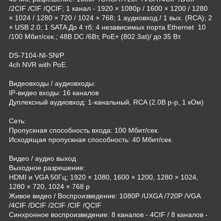
/2CIF /CIF /QCIF; 1 канал - 1920 × 1080p / 1600 × 1200 / 1280
× 1024 / 1280 × 720 / 1024 × 768; 1 аудиовход / 1 вых. (RCA); 2
× USB 2.0; 1 SATA До 4 тб; 4 независимых порта Ethernet 10
/100 Мбит/сек.; 48В DC /6Вт, PoE+ (802.3at)/ до 35 Вт.
DS-7104-NI-SN/P
4ch NVR with PoE.
Видеовходы / аудиовходы:
IP-видео входы: 16 каналов
Дуплексный аудиовход: 1-канальный, RCA (2.0В p-p, 1 кОм)
Сеть:
Пропускная способность входа: 100 Мбит/сек.
Исходящая пропускная способность: 40 Мбит/сек.
Видео / аудио выход
Выходное разрешение:
HDMI и VGA 50Гц; 1920 × 1080, 1600 × 1200, 1280 × 1024,
1280 × 720, 1024 × 768 p
Живое видео / Воспроизведение: 1080P /UXGA /720P /VGA
/4CIF /DCIF /2CIF /CIF /QCIF
Синхронное воспроизведение: 8 каналов - 4CIF / 8 каналов -