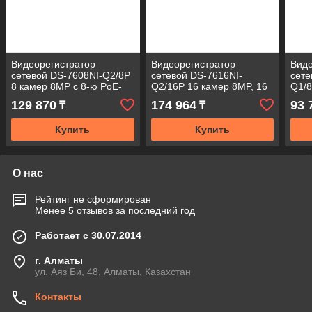
Видеорегистратор
Видеорегистратор
Виде
сетевой DS-7608NI-Q2/8P
сетевой DS-7616NI-
сете
8 камер 8MP с 8-ю PoE-
Q2/16P 16 камер 8МP, 16
Q1/8
портами.
PoE портов.
кана
129 870
174 964
93 
₸
₸
Купить
Купить
О нас
Рейтинг не сформирован
Менее 5 отзывов за последний год
Работает с 30.07.2014
г. Алматы
ул. Аяз Би, 48, Алматы, Казахстан
Контакты