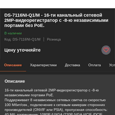
DS-7116NI-Q1/M - 16-ти канальный сетевой
2MP-видеорегистратор с -8-ю независимыми
портами без PoE.
В наличии
Код: DS-7116NI-Q1/M
Розница
Цену уточняйте
Описание
Характеристики
Доставка
Оплата
Усл
Описание
16-ти канальный сетевой 2MP-видеорегистратор с -8-ю
независимыми портами PoE.
Поддерживает 8 независимых сетевых свитча со скоростью
100 Мбит/сек., подключение к сетевым камерам сторонних
производителей (ONVIF или PSIA), пропускная способность:
40 Мб; разрешение: 1080P /UXGA /720P /VGA /4CIF /DCIF