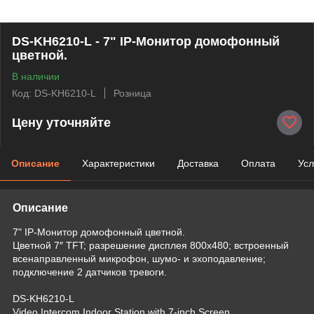
DS-KH6210-L - 7" IP-Монитор домофонный
цветной.
В наличии
Код: DS-KH6210-L
Розница
Цену уточняйте
Описание
Характеристики
Доставка
Оплата
Усл
Описание
7" IP-Монитор домофонный цветной.
Цветной 7″ TFT; разрешение дисплея 800х480; встроенный
всенаправленный микрофон, шумо- и эхоподавление;
подключение 2 датчиков тревоги.
DS-KH6210-L
Video Intercom Indoor Station with 7-inch Screen