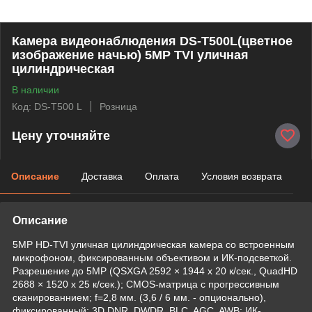
Камера видеонаблюдения DS-T500L(цветное
изображение начью) 5MP TVI уличная
цилиндрическая
В наличии
Код: DS-T500 L
Розница
Цену уточняйте
Описание
Доставка
Оплата
Условия возврата
Описание
5MP HD-TVI уличная цилиндрическая камера со встроенным
микрофоном, фиксированным объективом и ИК-подсветкой.
Разрешение до 5MP (QSXGA 2592 × 1944 х 20 к/сек., QuadHD
2688 × 1520 х 25 к/сек.); CMOS-матрица с прогрессивным
сканированнием; f=2,8 мм. (3,6 / 6 мм. - опционально),
фиксированный; 3D DNR, DWDR, BLC, AGC, AWB; ИК-