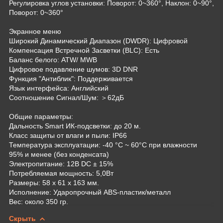
Регулировка углов установки: Поворот: 0~360°, Наклон: 0~90°,
Поворот: 0~360°
Экранное меню
Широкий Динамический Диапазон (DWDR): Цифровой
Компенсация Встречной Засветки (BLC): Есть
Баланс белого: ATW/ MWB
Цифровое подавление шумов: 3D DNR
Функция "Антиблик": Поддерживается
Язык интерфейса: Английский
Соотношение Сигнал/Шум: ＞62дБ
Общие параметры:
Дальность Smart ИК-подсветки: до 20 м.
Класс защиты от влаги и пыли: IP66
Температура эксплуатации: -40 °C ~ 60°C при влажности
95% и менее (без конденсата)
Электропитание: 12В DC ± 15%
Потребляемая мощность: 5,0Вт
Размеры: 58 x 61 x 163 мм.
Исполнение: Ударопрочный ABS-пластик/металл
Вес: около 350 гр.
Скрыть