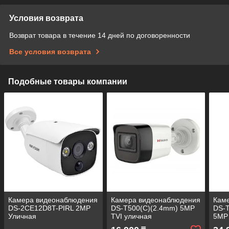
Условия возврата
Возврат товара в течение 14 дней по договоренности
Все условия возврата
Подобные товары компании
Камера видеонаблюдения
Камера видеонаблюдения
Кам
DS-2CE12D8T-PIRL 2MP
DS-T500(C)(2.4mm) 5MP
DS-T
Уличная
TVI уличная
5MP 
высокочувствительная
цилиндрическая
цил