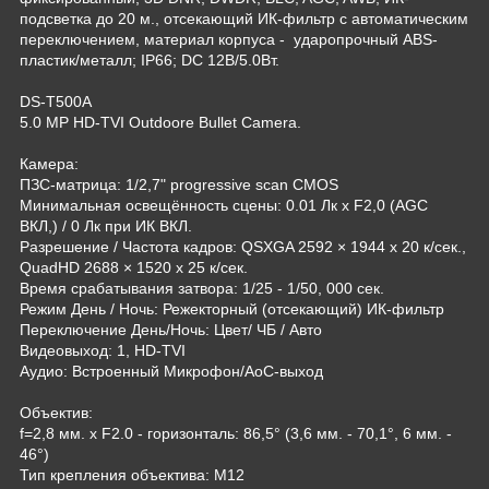
подсветка до 20 м., отсекающий ИК-фильтр с автоматическим
переключением, материал корпуса - ударопрочный ABS-
пластик/металл; IP66; DC 12В/5.0Вт.
DS-T500A
5.0 MP HD-TVI Outdoore Bullet Camera.
Камера:
ПЗС-матрица: 1/2,7" progressive scan CMOS
Минимальная освещённость сцены: 0.01 Лк х F2,0 (AGC
ВКЛ,) / 0 Лк при ИК ВКЛ.
Разрешение / Частота кадров: QSXGA 2592 × 1944 х 20 к/сек.,
QuadHD 2688 × 1520 х 25 к/сек.
Время срабатывания затвора: 1/25 - 1/50, 000 сек.
Режим День / Ночь: Режекторный (отсекающий) ИК-фильтр
Переключение День/Ночь: Цвет/ ЧБ / Авто
Видеовыход: 1, HD-TVI
Аудио: Встроенный Микрофон/AoC-выход
Объектив:
f=2,8 мм. х F2.0 - горизонталь: 86,5° (3,6 мм. - 70,1°, 6 мм. -
46°)
Тип крепления объектива: M12