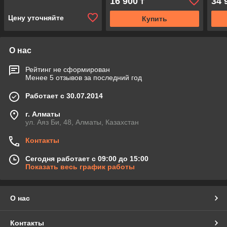
16 900
34 
₸
цилиндрическая TVI
вар
цветная ночью и
Цену уточняйте
Купить
О нас
Рейтинг не сформирован
Менее 5 отзывов за последний год
Работает с 30.07.2014
г. Алматы
ул. Аяз Би, 48, Алматы, Казахстан
Контакты
Сегодня работает с 09:00 до 15:00
Показать весь график работы
О нас
Контакты