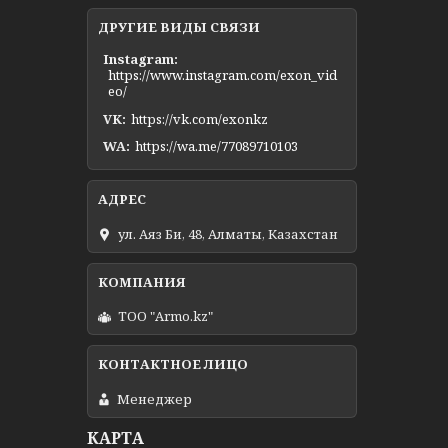
ДРУГИЕ ВИДЫ СВЯЗИ
Instagram
https://www.instagram.com/exon_vid
eo/
VK
https://vk.com/exonkz
WA
https://wa.me/77089710103
ул. Аяз Би, 48, Алматы, Казахстан
ТОО "Armo.kz"
Менеджер
КАРТА