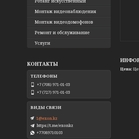
Ротанг искусственный
Монтаж видеонаблюдения
Монтаж видеодомофонов
Ремонт и обслуживание
Услуги
ИНФОР
КОНТАКТЫ
Цена:
Це
+7 (708) 971-01-03
+7 (727) 971-01-03
1@exon.kz
https://t.me/exonkz
+77089710103