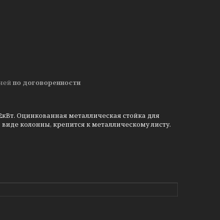
дней
по договоренности
22кВт. Оцинкованная металлическая стойка для
виде колонны, крепится к металлическому листу.