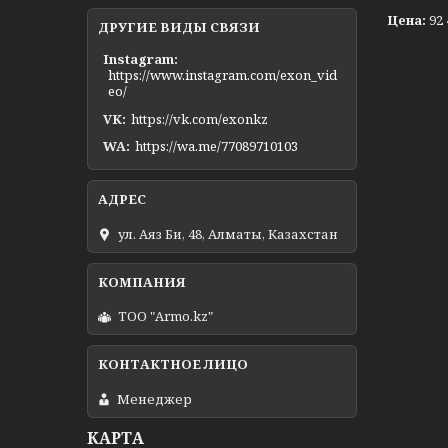
Цена:
92 
ДРУГИЕ ВИДЫ СВЯЗИ
Instagram
https://www.instagram.com/exon_vid
eo/
VK
https://vk.com/exonkz
WA
https://wa.me/77089710103
ул. Аяз Би, 48, Алматы, Казахстан
ТОО "Armo.kz"
Менеджер
КАРТА