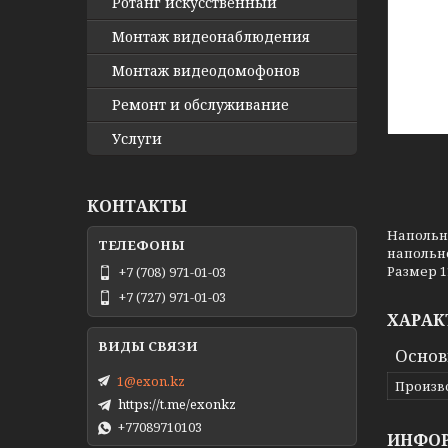
Ротанг искусственный
Монтаж видеонаблюдения
Монтаж видеодомофонов
Ремонт и обслуживание
Услуги
КОНТАКТЫ
Напольна
напольн
Размер 11
+7 (708) 971-01-03
+7 (727) 971-01-03
ХАРАК
Основ
1@exon.kz
Произв
https://t.me/exonkz
+77089710103
ИНФОР