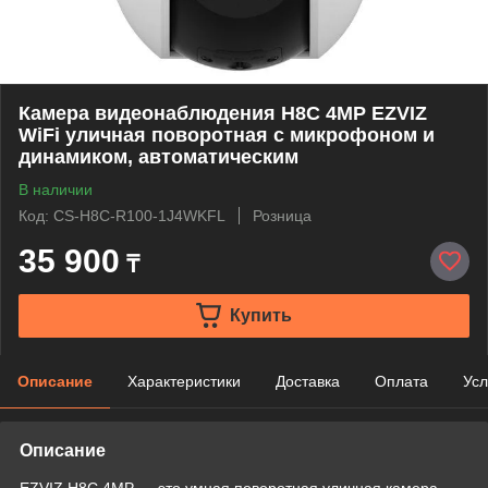
Камера видеонаблюдения H8C 4MP EZVIZ
WiFi уличная поворотная с микрофоном и
динамиком, автоматическим
В наличии
Код: CS-H8C-R100-1J4WKFL
Розница
35 900
₸
Купить
Описание
Характеристики
Доставка
Оплата
Усл
Описание
EZVIZ H8C 4MP — это умная поворотная уличная камера