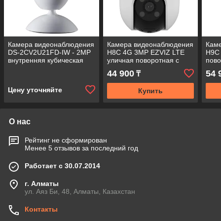
Камера видеонаблюдения
Камера видеонаблюдения
Кам
DS-2CV2U21FD-IW - 2MP
H8C 4G 3MP EZVIZ LTE
H9C
внутренняя кубическая
уличная поворотная с
пово
сетевая Wi-Fi- с
микрофоном и
объе
44 900
54 
₸
фиксированным
динамиком,
мик
объективом и
автоматическим
дин
Цену уточняйте
Купить
О нас
Рейтинг не сформирован
Менее 5 отзывов за последний год
Работает с 30.07.2014
г. Алматы
ул. Аяз Би, 48, Алматы, Казахстан
Контакты