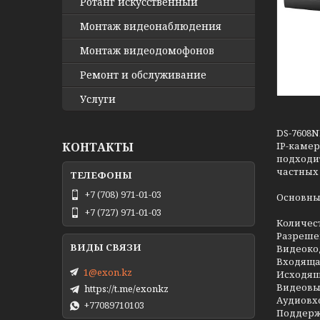
Ротанг искусственный
Монтаж видеонаблюдения
Монтаж видеодомофонов
Ремонт и обслуживание
Услуги
DS-7608N
КОНТАКТЫ
IP-камер
подходит
частных
+7 (708) 971-01-03
Основны
+7 (727) 971-01-03
Количест
Разрешен
Видеокод
Входящая
1@exon.kz
Исходяща
Видеовых
https://t.me/exonkz
Аудиовхо
+77089710103
Поддержк