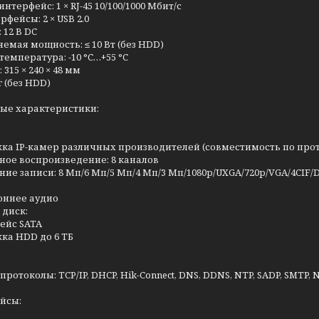
нтерфейс: 1 × RJ-45 10/100/1000 Мбит/с
рфейсы: 2 × USB 2.0
 12 В DC
емая мощность: ≤ 10 Вт (без HDD)
температура: -10 °C…+55 °C
315 × 240 × 48 мм
кг (без HDD)
ые характеристики:
ка IP-камер различных производителей (совместимость по прот
ное воспроизведение: 8 каналов
ие записи: 8 Мп/6 Мп/5 Мп/4 Мп/3 Мп/1080p/UXGA/720p/VGA/4CIF/D
оннее аудио
 диск:
ейс SATA
ка HDD до 6 ТБ
ротоколы: TCP/IP, DHCP, Hik-Connect, DNS, DDNS, NTP, SADP, SMTP, N
йсы: