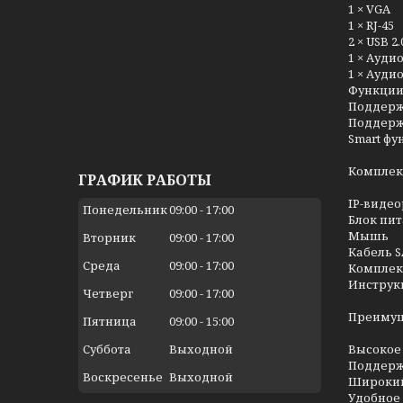
1 × VGA
1 × RJ-45
2 × USB 2.
1 × Ауди
1 × Ауди
Функции
Поддержк
Поддержк
Smart фу
Комплек
ГРАФИК РАБОТЫ
IP-видео
Понедельник
09:00
17:00
Блок пи
Мышь
Вторник
09:00
17:00
Кабель 
Среда
09:00
17:00
Комплек
Инструк
Четверг
09:00
17:00
Преимущ
Пятница
09:00
15:00
Суббота
Выходной
Высокое 
Поддержк
Воскресенье
Выходной
Широкий
Удобное