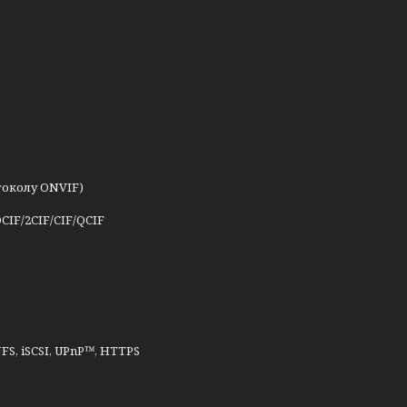
околу ONVIF)
CIF/2CIF/CIF/QCIF
FS, iSCSI, UPnP™, HTTPS