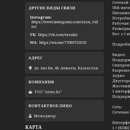
Сетевой и
USB-инте
ДРУГИЕ ВИДЫ СВЯЗИ
Питание:
Instagram
Потребля
https://www.instagram.com/exon_vid
Рабочая 
eo/
Размеры: 
Вес: ≤ 1 
VK
https://vk.com/exonkz
WA
https://wa.me/77089710103
Подробн
Видео:
Поддерж
Синхрон
ул. Аяз Би, 48, Алматы, Казахстан
Разрешен
Аудио:
Двустор
Жесткий
1 интерф
ТОО "Armo.kz"
Поддерж
Сеть:
Сетевые п
Менеджер
Интерфе
КАРТА
1 × HDMI