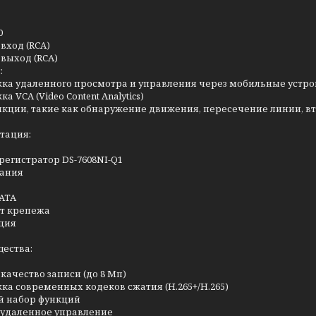
0
овход (RCA)
овыход (RCA)
:
а удаленного просмотра и управления через мобильные устройс
а VCA (Video Content Analytics)
нкции, такие как обнаружение движения, пересечение линии, вт
тация:
регистратор DS-7608NI-Q1
тания
SATA
т крепежа
ция
ества:
качество записи (до 8 Мп)
а современных кодеков сжатия (H.265+/H.265)
 набор функций
 удаленное управление