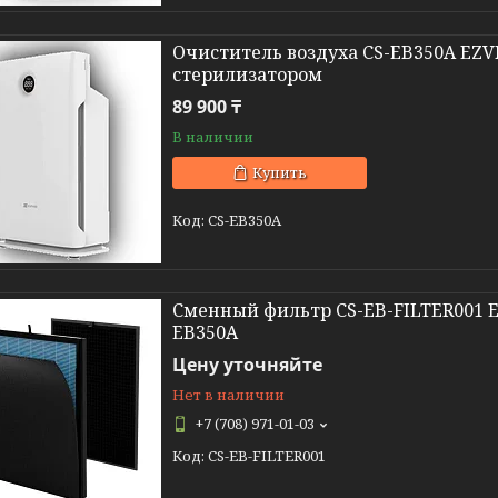
Очиститель воздуха CS-EB350A EZV
стерилизатором
89 900 ₸
В наличии
Купить
CS-EB350A
Сменный фильтр CS-EB-FILTER001 EZ
EB350A
Цену уточняйте
Нет в наличии
+7 (708) 971-01-03
CS-EB-FILTER001