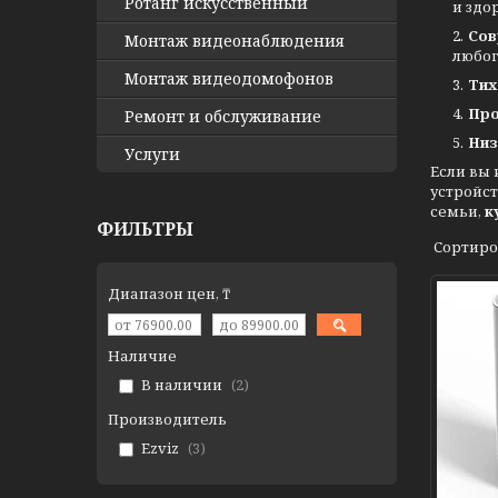
Ротанг искусственный
и здо
Сов
Монтаж видеонаблюдения
любог
Монтаж видеодомофонов
Тих
Про
Ремонт и обслуживание
Низ
Услуги
Если вы 
устройст
семьи,
к
ФИЛЬТРЫ
Диапазон цен, ₸
Наличие
В наличии
2
Производитель
Ezviz
3