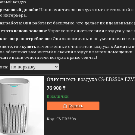
ровый воздух.
ременный дизайн:
Наши очистители воздуха имеют стильный и 
о интерьера.
ая работа:
Они работают бесшумно, что делает их идеальными 
стота использования:
Управление очистителями воздуха у нас 
кое энергопотребление:
Они экономичны и не увеличивают ваш
ищете, где
купить
качественные очистители воздуха в
Алматы
п
ва обеспечат вам чистый и свежий воздух в вашем помещении. Н
упите
наши очистители воздуха прямо сейчас!
Очиститель воздуха CS-EB250A EZV
76 900 ₸
В наличии
Купить
CS-EB250A