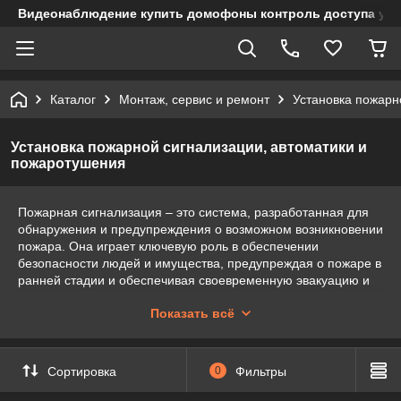
Видеонаблюдение купить домофоны контроль доступа учет
Каталог
Монтаж, сервис и ремонт
Установка пожарн
Установка пожарной сигнализации, автоматики и
пожаротушения
Пожарная сигнализация – это система, разработанная для
обнаружения и предупреждения о возможном возникновении
пожара. Она играет ключевую роль в обеспечении
безопасности людей и имущества, предупреждая о пожаре в
ранней стадии и обеспечивая своевременную эвакуацию и
вызов пожарной службы.
Показать всё
Основные компоненты пожарной сигнализации включают в
себя:
Датчики дыма и тепла: Эти датчики обнаруживают
Сортировка
0
Фильтры
наличие дыма или повышение температуры, что
является основными признаками возможного пожара.