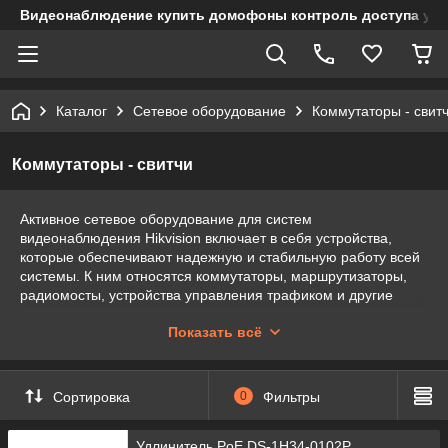
Видеонаблюдение купить домофоны контроль доступа учет
Каталог
Сетевое оборудование
Коммутаторы - свит
Коммутаторы - свитчи
Активное сетевое оборудование для систем
видеонаблюдения Hikvision включает в себя устройства,
которые обеспечивают надежную и стабильную работу всей
системы. К ним относятся коммутаторы, маршрутизаторы,
радиомосты, устройства управления трафиком и другие
элементы, необходимые для построения современной
Показать всё
инфраструктуры видеонаблюдения.
Коммутаторы Hikvision позволяют передавать данные между
сетевыми устройствами, обеспечивая высокую скорость
Сортировка
0
Фильтры
передачи и стабильность работы сети. Маршрутизаторы
Hikvision позволяют управлять трафиком, разделять сеть на
различные сегменты и обеспечивать безопасность данных.
Удлинитель PoE DS-1H34-0102P