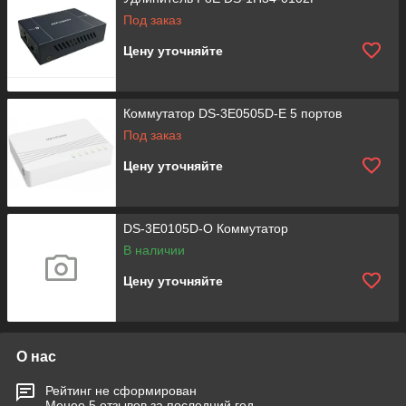
Устройства управления трафиком, такие как контроллеры
Под заказ
брандмауэров Hikvision, помогают обнаруживать и
предотвращать атаки на сеть, защищая данные и
Цену уточняйте
обеспечивая безопасность всей системы. Также в
ассортименте Hikvision имеются специализированные
устройства, такие как PoE-инжекторы и PoE-коммутаторы,
Коммутатор DS-3E0505D-E 5 портов
которые позволяют питать устройства по сети Ethernet и
облегчают процесс установки.
Под заказ
Активное сетевое оборудование Hikvision позволяет создать
Цену уточняйте
мощную и гибкую инфраструктуру для систем
видеонаблюдения любого уровня сложности. Благодаря
высокому качеству и надежности продукции Hikvision, можно
быть уверенным в безопасности и защите информации,
DS-3E0105D-O Коммутатор
передаваемой по сети.
В наличии
Цену уточняйте
О нас
Рейтинг не сформирован
Менее 5 отзывов за последний год