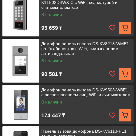
K1T502DBWX-C с WiFi, клавиатурой и
считывытелем карт
В наличии
95 659
₸
Домофон панель вызова DS-KV8213-WME1
на 2х абонентов с WiFi, считыванелем
антивандальная
В наличии
90 581
₸
Домофон панель вызова DS-KV9503-WBE1
с распознаванием лиц, WiFi и считывателем
В наличии
174 447
₸
Панель вызова домофона DS-KV6113-PE1