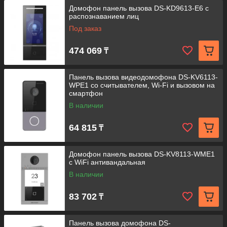
Домофон панель вызова DS-KD9613-E6 с
распознаванием лиц
Под заказ
474 069
₸
Панель вызова видеодомофона DS-KV6113-
WPE1 со считывателем, Wi-Fi и вызовом на
смартфон
В наличии
64 815
₸
Домофон панель вызова DS-KV8113-WME1
с WiFi антивандальная
В наличии
83 702
₸
Панель вызова домофона DS-