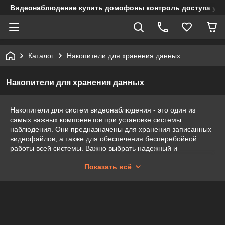
Видеонаблюдение купить домофоны контроль доступа учет
Каталог
Накопители для хранения данных
Накопители для хранения данных
Накопители для систем видеонаблюдения - это один из
самых важных компонентов при установке системы
наблюдения. Они предназначены для хранения записанных
видеофайлов, а также для обеспечения бесперебойной
работы всей системы. Важно выбрать надежный и
высококачественный накопитель, который обеспечит
Показать всё
безопасность и сохранность записей на долгие годы. Если
вы ищете, где купить накопители для систем
видеонаблюдения в Алматы, то обращайтесь к нам! Мы
предлагаем широкий выбор накопителей различной емкости
и цены от лучших производителей. Мы гарантируем высокое
качество и надежность наших накопителей, а также
профессиональную консультацию по их выбору.