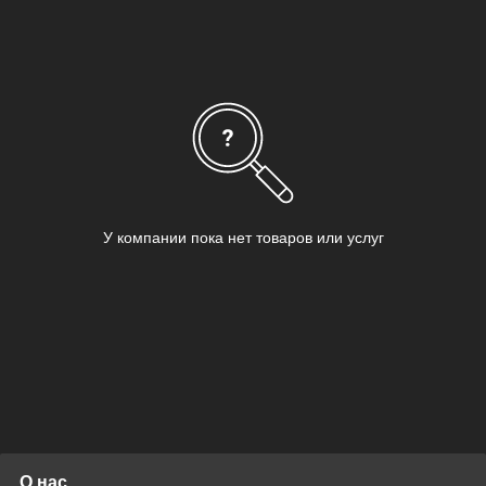
Необходимый накопитель можно купить в нашем магазине в
Алматы или заказать с доставкой по всему городу. Не
откладывайте покупку, обеспечьте безопасность своего
бизнеса или дома уже сегодня!
У компании пока нет товаров или услуг
О нас