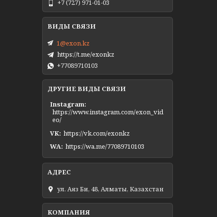
+7 (727) 971-01-03
1@exon.kz
https://t.me/exonkz
+77089710103
ДРУГИЕ ВИДЫ СВЯЗИ
Instagram
https://www.instagram.com/exon_vid
eo/
VK
https://vk.com/exonkz
WA
https://wa.me/77089710103
ул. Аяз Би, 48, Алматы, Казахстан