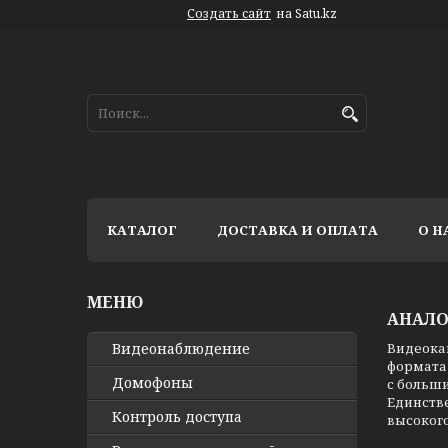
Создать сайт
на Satu.kz
КАТАЛОГ
ДОСТАВКА И ОПЛАТА
О Н
АНАЛО
Видео­наблюдение
Видеока
формата
Домофоны
с больш
Единстве
Контроль доступа
высоког