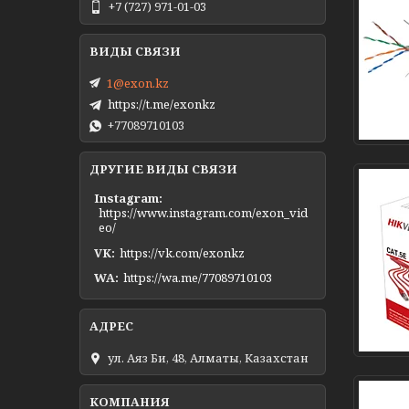
+7 (727) 971-01-03
1@exon.kz
https://t.me/exonkz
+77089710103
ДРУГИЕ ВИДЫ СВЯЗИ
Instagram
https://www.instagram.com/exon_vid
eo/
VK
https://vk.com/exonkz
WA
https://wa.me/77089710103
ул. Аяз Би, 48, Алматы, Казахстан