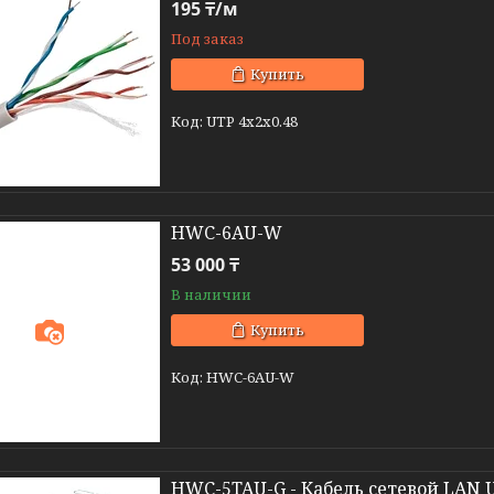
195 ₸/м
Под заказ
Купить
UTP 4x2x0.48
HWC-6AU-W
53 000 ₸
В наличии
Купить
HWC-6AU-W
HWC-5TAU-G - Кабель сетевой LAN U